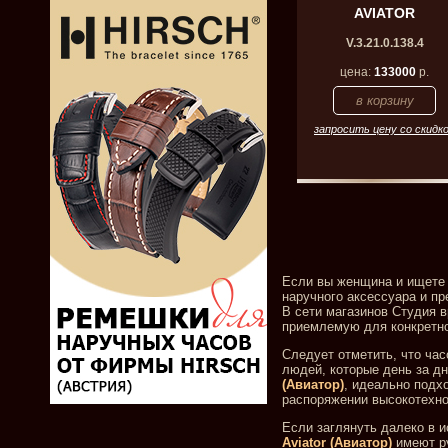
AVIATOR
V.3.21.0.138.4
цена:
133000
р.
запросить цену со скидк
Если вы женщина и ищете 
наручного аксессуара и п
В сети магазинов Студия
приемлемую для конкретно
Следует отметить, что час
людей, которые день за д
(Авиатор)
, идеально подх
распоряжении высокотехнол
Если заглянуть далеко в 
Aviator (Авиатор)
имеют ру