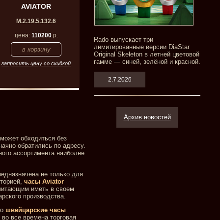
AVIATOR
M.2.19.5.132.6
цена:
110200
р.
Rado выпускает три
лимитированные версии DiaStar
Original Skeleton в летней цветовой
гамме — синей, зелёной и красной.
запросить цену со скидкой
2.7.2026
Архив новостей
 может обходиться без
начно обратились по адресу.
много ассортимента наиболее
редназначена не только для
сторией,
часы Aviator
очитающим иметь в своем
арского производства.
то
швейцарские часы
 во все времена торговая