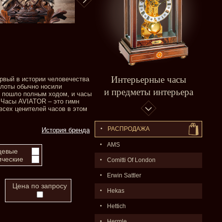
Интерьерные часы
рвый в истории человечества
илоты обычно носили
и предметы интерьера
и пошло полным ходом, и часы
 Часы AVIATOR – это гимн
всех ценителей часов в этом
РАСПPОДАЖA
История бренда
AMS
цевые
ческие
Comitti Of London
Erwin Sattler
Цена по запросу
Hekas
Hettich
Hermle