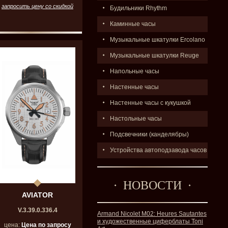
запросить цену со скидкой
Будильники Rhythm
Каминные часы
Музыкальные шкатулки Ercolano
Музыкальные шкатулки Reuge
Напольные часы
Настенные часы
Настенные часы с кукушкой
Настольные часы
Подсвечники (канделябры)
Устройства автоподзавода часов
НОВОСТИ
AVIATOR
V.3.39.0.336.4
Armand Nicolet M02: Heures Sautantes
и художественные циферблаты Toni
цена:
Цена по запросу