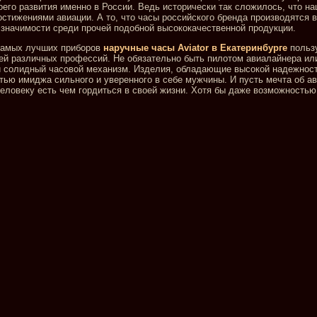
его развития именно в России. Ведь исторически так сложилось, что н
стижениями авиации. А то, что часы российского бренда производятся 
 значимости среди прочей подобной высококачественной продукции.
самых лучших приборов
наручные часы Aviator в Екатеринбурге
польз
й различных профессий. Не обязательно быть пилотом авиалайнера ил
ой солидный часовой механизм. Изделия, обладающие высокой надежнос
тью имиджа сильного и уверенного в себе мужчины. И пусть мечта об ав
человеку есть чем гордиться в своей жизни. Хотя бы даже возможностью
(343)
376 41 16