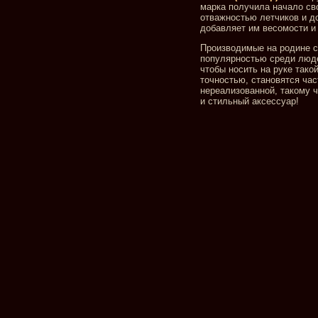
марка получила начало сво
отважностью летчиков и до
добавляет им весомости и
Производимые на родине 
популярностью среди люде
чтобы носить на руке так
точностью, становятся час
нереализованной, такому 
и стильный аксессуар!