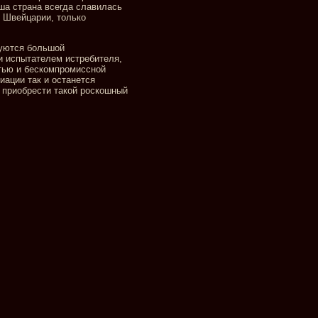
аша страна всегда славилась
в Швейцарии, только
уются большой
и испытателем истребителя,
тью и бескомпромиссной
иации так и останется
 приобрести такой роскошный
Разработка сайта
в Екатеринбурге