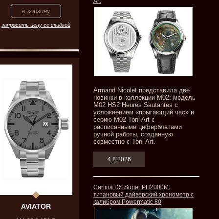
Art
запросить цену со скидкой
Armand Nicolet представила две
новинки в коллекции M02: модель
M02 HS2 Heures Sautantes с
усложнением «прыгающий час» и
серию M02 Toni Art с
расписанными циферблатами
ручной работы, созданную
совместно с Toni Art.
4.8.2026
Certina DS Super PH2000M:
титановый дайверский хронометр с
калибром Powermatic 80
AVIATOR