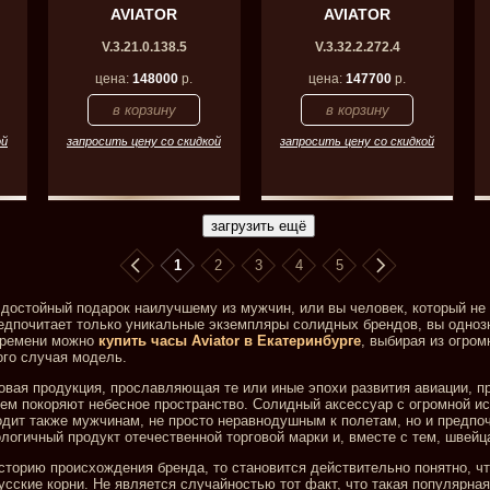
AVIATOR
AVIATOR
V.3.21.0.138.5
V.3.32.2.272.4
цена:
148000
р.
цена:
147700
р.
ой
запросить цену со скидкой
запросить цену со скидкой
1
2
3
4
5
достойный подарок наилучшему из мужчин, или вы человек, который не
редпочитает только уникальные экземпляры солидных брендов, вы одноз
 времени можно
купить часы Aviator в Екатеринбурге
, выбирая из огро
го случая модель.
овая продукция, прославляющая те или иные эпохи развития авиации, п
нем покоряют небесное пространство. Солидный аксессуар с огромной и
одит также мужчинам, не просто неравнодушным к полетам, но и предп
огичный продукт отечественной торговой марки и, вместе с тем, швейц
историю происхождения бренда, то становится действительно понятно, ч
сские корни. Не является случайностью тот факт, что такая популярная