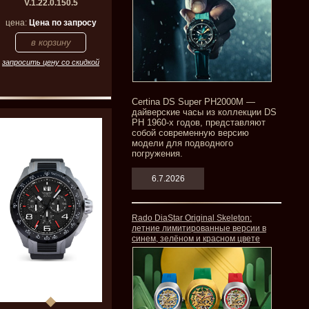
V.1.22.0.150.5
цена:
Цена по запросу
запросить цену со скидкой
Certina DS Super PH2000M —
дайверские часы из коллекции DS
PH 1960-х годов, представляют
собой современную версию
модели для подводного
погружения.
6.7.2026
Rado DiaStar Original Skeleton:
летние лимитированные версии в
синем, зелёном и красном цвете