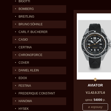
BIGOTTI
BOMBERG
BREITLING
BRUNO SÖHNLE
CARL F. BUCHERER
CASIO
CERTINA
CHRONOFORCE
COVER
DANIEL KLEIN
EDOX
AVIATOR
FESTINA
V.1.42.0.371.6
FREDERIQUE CONSTANT
цена:
54000
р.
HANOWA
HYSEK