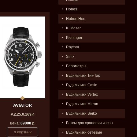
Hones
Hubert Herr
K. Mozer
Kieninger
Rhythm
Sinix
Барометры
Будильники Тик-Так
Будильники Casio
Будильники Vertex
Будильники Mirron
AVIATOR
Будильники Seiko
V.2.25.0.169.4
Боксы для хранения часов
цена:
69000
р.
Будильники сетевые