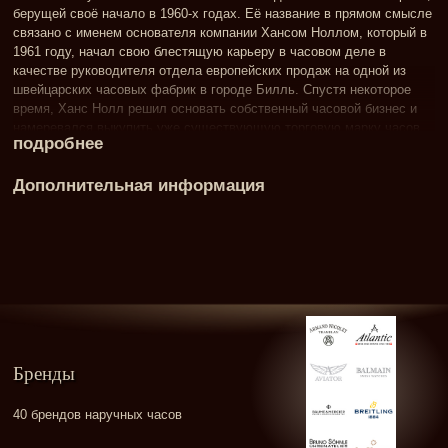
берущей своё начало в 1960-х годах. Её название в прямом смысле
связано с именем основателя компании Хансом Ноллом, который в
1961 году, начал свою блестящую карьеру в часовом деле в
качестве руководителя отдела европейских продаж на одной из
швейцарских часовых фабрик в городе Билль. Спустя некоторое
время, Ханс Нолл решил основать собственный часовой бизнес и
намеревался выкупить уже существующую торговую марку часов.
подробнее
Высокая стоимость марки изменили планы предпринимателя, и он
решает, совместно со своей супругой Элизабет Нолл, создать с
Дополнительная информация
нуля собственный часовой бренд, да ещё и под своим именем!
Перевод названия марки «Hanowa» не стоит искать в словарях. Это
аббревиатура, сложносокращённое написание трёх слов - имени и
фамилии основателя, а также слова «часы» (watch, анг.) - «Hans Noll
& watch». В итоге, 1963 год стал временем основания нового
швейцарского бренда. Впоследствии, к названию марки
прибавились ещё два слова «Swiss Military» - ни что иное как
вооружённые силы Швейцарии.
Бренды
40 брендов наручных часов