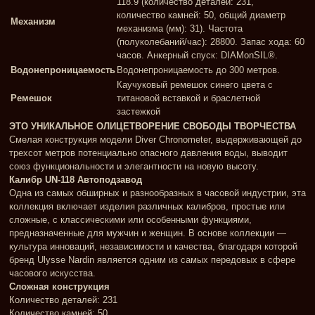
118.9 (количество деталей: 231,
количество камней: 50, общий диаметр
Механизм
механизма (мм): 31). Частота
(полуколебаний/час): 28800. Запас хода: 60
часов. Анкерный спуск: DIAMonSIL®.
Водонепроницаемость
Водонепроницаемость до 300 метров.
Каучуковый ремешок синего цвета с
Ремешок
титановой вставкой и браслетной
застежкой
ЭТО УНИКАЛЬНОЕ ОЛИЦЕТВОРЕНИЕ СВОБОДЫ ТВОРЧЕСТВА
Смелая конструкция модели Diver Chronometer, выдерживающей до
трехсот метров потенциально опасного давления воды, выводит
союз функциональности и элегантности на новую высоту.
Калибр UN-118 Автоподзавод
Одна из самых обширных и разнообразных в часовой индустрии, эта
коллекция включает изделия различных калибров, простые или
сложные, с классическими или особенными функциями,
предназначенные для мужчин и женщин. В основе коллекции —
культура инноваций, независимости и качества, благодаря которой
бренд Ulysse Nardin является одним из самых передовых в сфере
часового искусства.
Сложная конструкция
Количество деталей: 231
Количество камней: 50