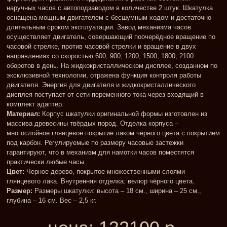
наручных часов с автоподзаводом в количестве 2 штук. Шкатулка
оснащена мощным двигателем с бесшумным ходом и достаточно
длительным сроком эксплуатации. Завод механизма часов
осуществляет двигатель, совершающий поочерёдное вращение по
часовой стрелке, против часовой стрелки и вращение в двух
направлениях со скоростью 600; 900; 1200; 1500; 1800; 2100
оборотов в день. На жидкокристаллическом дисплее, созданном по
эксклюзивной технологии, отражена функция контроля работы
двигателя. Энергия для двигателя и жидкокристаллического
дисплея поступает от сети переменного тока через входящий в
комплект адаптер.
Материал:
Корпус шкатулки оригинальной формы изготовлен из
массива древесины твёрдых пород. Отделка корпуса –
многослойное глянцевое покрытие лаком чёрного цвета с покрытием
под карбон. Регулируемые по размеру часовые застежки
гарантируют, что в механизм для намотки часов поместятся
практически любые часы.
Цвет:
Черное дерево, покрытое множественными слоями
глянцевого лака. Внутренняя отделка: велюр чёрного цвета.
Размер:
Размеры шкатулки: высота – 18 см., ширина – 25 см.,
глубина – 16 см. Вес – 2,5 кг.